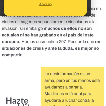
SHARE:
Ahora no
Desde que comenzó
el ataque de Rusia a Ucrania
en
febrero de 2022, se difunden en redes decenas de
vídeos e imágenes supuestamente vinculados a la
invasión, sin embargo
muchos de ellos no son
actuales ni se han grabado en el país del este
europeo.
Hemos desmentido 207. Recuerda que
en
situaciones de crisis
y ante la duda, es mejor no
compartir
.
La desinformación es un
arma, pero en tus manos está
ayudarnos a pararla.
Maldita.es está aquí para
Hazte
ayudarte a luchar contra la