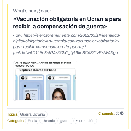
What's being said:
«Vacunación obligatoria en Ucrania para
recibir la compensación de guerra»
<div>https://ejercitoremanente.com/2022/03/14/identidad-
digital-obligatoria-en-ucrania-con-vacunacion-obligatoria-
para-recibir-compensacion-de-guerra/?
fbclid=IwAR1L6a6cfRAr3GbG_Iyk9ke6C4SiGzBnWA9guN
DUSGXivDOzqCojpJ8ZEn4</div>
Channels:
Topics
Guerra Ucrania
Categories
Rusia
Ucrania
guerra
vacunación