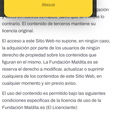
propiedad de la Fundación
Maldita.es
contra la
Ahora no
desinformación: periodismo, educación, investigación
y datos en nuevos formatos
,
salvo que se indique lo
contrario. El contenido de terceros mantiene su
licencia original.
El acceso a este Sitio Web no supone, en ningún caso,
la adquisición por parte de los usuarios de ningún
derecho de propiedad sobre los contenidos que
figuran en el mismo. La Fundación
Maldita.es
se
reserva el derecho a modificar, actualizar o suprimir
cualquiera de los contenidos de este Sitio Web, en
cualquier momento y sin previo aviso.
El uso del contenido es permitido bajo las siguientes
condiciones específicas de la licencia de uso de la
Fundación
Maldita.es (El Licenciante)
: