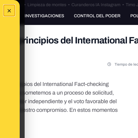
Bulos Ceuta
•
Limpieza de montes
•
Curanderos IA Instagram
•
Timo J
×
UNKING
INVESTIGACIONES
CONTROL DEL PODER
PO
 de principios del International Fa
Tiempo de lec
 de Principios
del International Fact-checking
 año nos sometemos a un proceso de solicitud,
r un
asesor independiente
y el voto favorable del
evalidar nuestro compromiso. En estos momentos
mundo
.