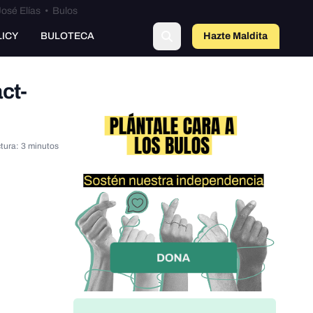
osé Elías
•
Bulos
LICY
BULOTECA
Hazte Maldit
a
ct-
tura: 3 minutos