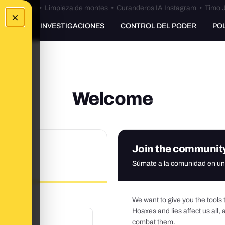
Bulos Ceuta
•
Limpieza de montes
•
Curanderos IA Instagram
•
Timo J
×
UNKING
INVESTIGACIONES
CONTROL DEL PODER
PO
Welcome
Join the
communit
nt
Súmate a la comunidad en un
We want to give you the tools t
Hoaxes and lies affect us all,
combat them.