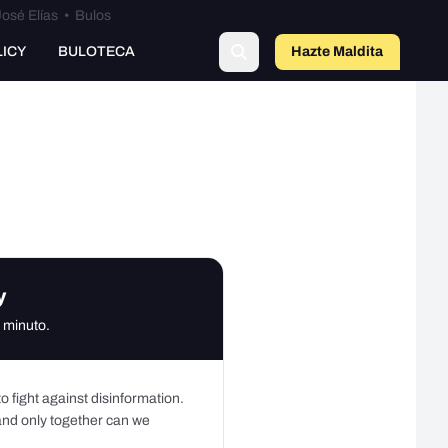
osé Elías
•
Bulos
LICY
BULOTECA
Hazte Maldit
a
y
 minuto.
o fight against disinformation.
 and only together can we