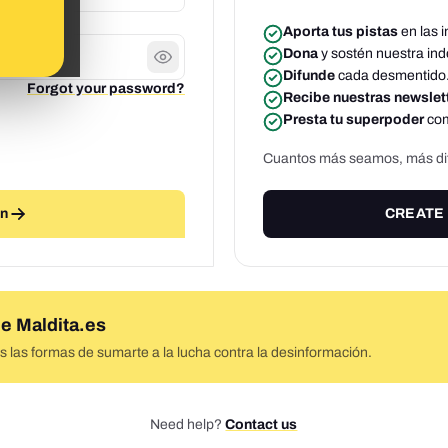
Aporta tus pistas
en las 
Dona
y sostén nuestra in
Difunde
cada desmentido
Forgot your password?
Recibe nuestras newslet
Presta tu superpoder
com
Cuantos más seamos, más difí
In
CREATE
e Maldita.es
las formas de sumarte a la lucha contra la desinformación.
Need help?
Contact us