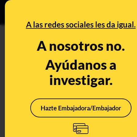
Grupos Ceuta
•
DESINFO
PREB
A las redes sociales les da igual.
A nosotros no.
Ayúdanos a
investigar.
Sign In
Access your community accou
Hazte Embajadora/Embajador
Email