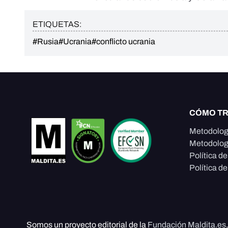
ETIQUETAS:
#Rusia
#Ucrania
#conflicto ucrania
CÓMO T
Metodolog
Metodolog
Política d
Política de
Somos un proyecto editorial de la
Fundación Maldita.es