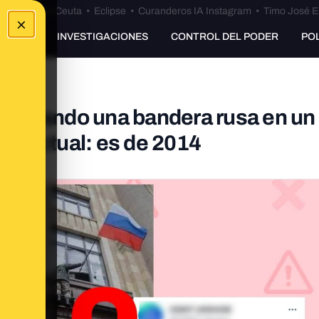
euta
•
Bulos Ceuta
•
Eclipse
•
Curanderos IA Instagram
•
Timo José E
×
UNKING
INVESTIGACIONES
CONTROL DEL PODER
PO
 colocando una bandera rusa en un
 es actual: es de 2014