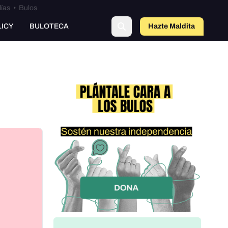
lías
•
Bulos
o
LICY
BULOTECA
Hazte Maldit
a