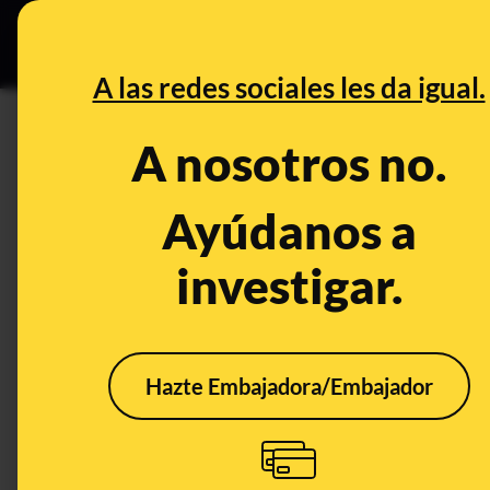
Especial C
DESINFO
PREB
A las redes sociales les da igual.
DESINFO
A nosotros no.
No, esta foto en la que están
edificio público de Ucrania no
Ayúdanos a
investigar.
Publicado el
Feb 24, 2022, 11:34:14 AM
Hazte Embajadora/Embajador