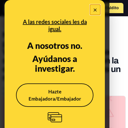
×
Hazte Maldit
o
Abrir menú
A las redes sociales les da
DESINFO
igual.
No, esta foto en la que el
presidente de Ucrania,
A nosotros no.
Volodímir Zelenski, aparece
Ayúdanos a
sujetando una camiseta con la
investigar.
esvástica nazi no es real: es un
montaje
Publicado el
Mar 1, 2022, 4:54:19 PM
Hazte
Actualizado el
Apr 22, 2022, 2:12:00 PM
Embajadora/Embajador