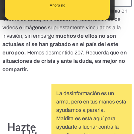
SHARE:
Ahora no
Desde que comenzó
el ataque de Rusia a Ucrania
en
febrero de 2022, se difunden en redes decenas de
vídeos e imágenes supuestamente vinculados a la
invasión, sin embargo
muchos de ellos no son
actuales ni se han grabado en el país del este
europeo.
Hemos desmentido 207. Recuerda que
en
situaciones de crisis
y ante la duda, es mejor no
compartir
.
La desinformación es un
arma, pero en tus manos está
ayudarnos a pararla.
Maldita.es está aquí para
Hazte
ayudarte a luchar contra la