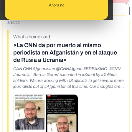
Ahora no
SHARE:
8/19/22
What's being said:
«La CNN da por muerto al mismo
periodista en Afganistán y en el ataque
de Rusia a Ucrania»
CAN CNN Afghanistan @CNNAfghan #BREAKING: #CNN
Journalist 'Bernie Gores' executed in #Kabul by #Taliban
soldiers. We are working with US officials to get several more
journalists out of #Afganistan at this time. Our thoughts are
with Bernies' family. - 12:40 AM-16 Aug 2021 592 Retweets
1,668 Likes 386 1 592 Follow 1.7K Arne @calleweird-Aug 16
Replying to @CNNAfghan @TheSlobfather Terrible. I
followed him on twitter, i think he would love if everyone got a
chili meal from Wendy's tonight. Q Search Twitter Log in CNN
Ukraine @CNNUKR Sign up CAN We're sad to announce
that the first American casualty of the Ukraine crisis has