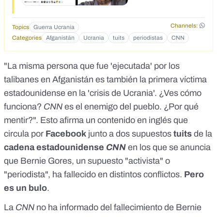
taken place. Thoughts and prayers with the family of activist
Bernie Gores who passed away this morning after a mine
planted by Russian backed separatists exploded
Channels:
Topics
Guerra Ucrania
Categories
Afganistán
Ucrania
tuits
periodistas
CNN
"La misma persona que fue 'ejecutada' por los
talibanes en Afganistán es también la primera víctima
estadounidense en la 'crisis de Ucrania'. ¿Ves cómo
funciona?
CNN
es el enemigo del pueblo. ¿Por qué
mentir?". Esto afirma un
contenido en inglés que
circula por
Facebook
junto a dos supuestos
tuits
de la
cadena estadounidense
CNN
en los que se anuncia
que Bernie Gores, un supuesto "activista" o
"periodista", ha fallecido en distintos conflictos.
Pero
es un bulo
.
La
CNN
no ha informado del fallecimiento de Bernie