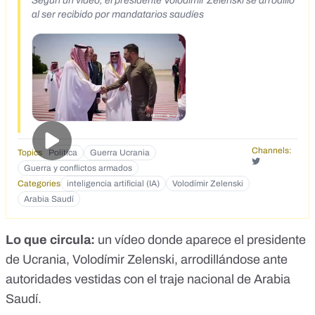
Según un vídeo, el presidente Volodímir Zelenski se arrodilló
al ser recibido por mandatarios saudíes
Channels:
Topics
Política
Guerra Ucrania
Guerra y conflictos armados
Categories
inteligencia artificial (IA)
Volodímir Zelenski
Arabia Saudí
Lo que circula:
un vídeo donde aparece el presidente
de Ucrania, Volodímir Zelenski, arrodillándose ante
autoridades vestidas con el
traje nacional de Arabia
Saudí
.