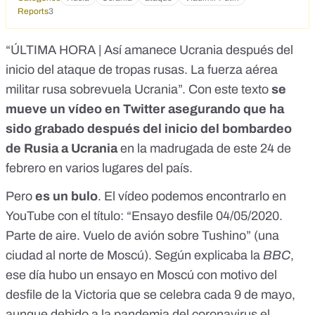
Reports
3
“ÚLTIMA HORA | Así amanece Ucrania después del
inicio del ataque de tropas rusas. La fuerza aérea
militar rusa sobrevuela Ucrania”. Con este texto
se
mueve
un vídeo en Twitter
asegurando que ha
sido grabado después del inicio d
el
bombardeo
de Rusia a Ucrania
en la madrugada de este 24 de
febrero en varios lugares del país.
Pero
es un bulo
. El vídeo
podemos encontrarlo en
YouTube
con el título: “
Ensayo desfile 04/05/2020.
Parte de aire. Vuelo de avión sobre Tushino
” (una
ciudad al norte de Moscú). Según explicaba
la
BBC
,
ese día hubo un ensayo en Moscú con motivo del
desfile de la Victoria que se celebra cada 9 de mayo,
aunque debido a la pandemia del coronavirus
el