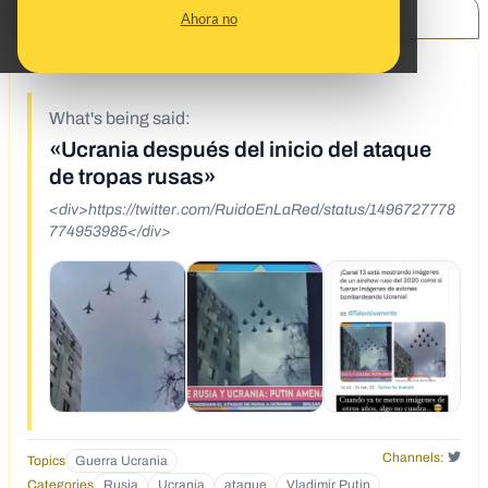
SHARE:
Ahora no
2/24/22
What's being said:
«Ucrania después del inicio del ataque
de tropas rusas»
<div>https://twitter.com/RuidoEnLaRed/status/1496727778
774953985</div>
Channels:
Topics
Guerra Ucrania
Categories
Rusia
Ucrania
ataque
Vladimir Putin