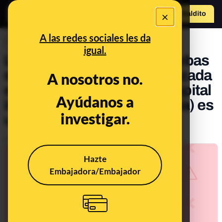
×
Hazte Maldit
o
Abrir menú
A las redes sociales les da
DESINFO
igual.
La desinformación sin pruebas
sobre que la mujer embarazada
A nosotros no.
en el bombardeo de un hospital
Ayúdanos a
infantil de Mariupol (Ucrania) es
investigar.
una militar ucraniana
Publicado el
Mar 10, 2022, 4:29:57 PM
Hazte
Embajadora/Embajador