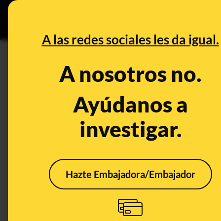
Grupos Ceuta
•
DESINFO
PREB
A las redes sociales les da igual.
DESINFO
A nosotros no.
No, esta foto de dos hombres 
invasión rusa de Ucrania
Ayúdanos a
investigar.
Publicado el
Mar 9, 2022, 3:01:08 PM
Hazte Embajadora/Embajador