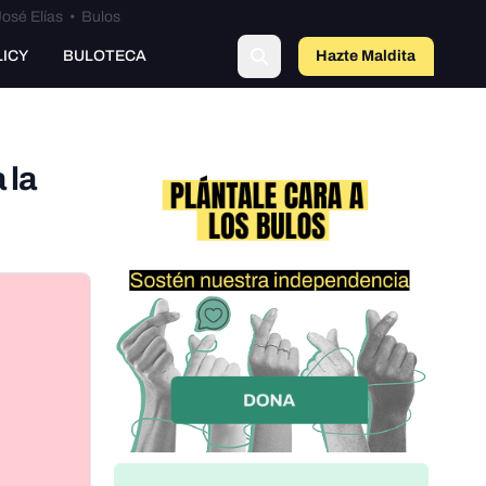
osé Elías
•
Bulos
LICY
BULOTECA
Hazte Maldit
o
 la