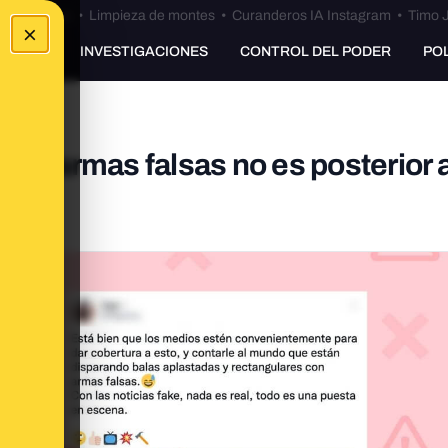
Bulos Ceuta
•
Limpieza de montes
•
Curanderos IA Instagram
•
Timo J
×
UNKING
INVESTIGACIONES
CONTROL DEL PODER
PO
con armas falsas no es posterior a