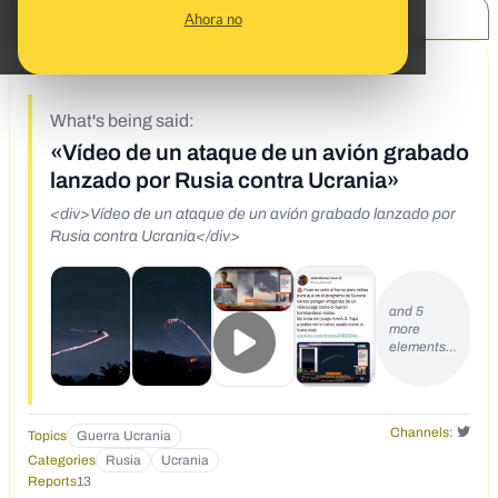
SHARE:
Ahora no
2/24/22
What's being said:
«Vídeo de un ataque de un avión grabado
lanzado por Rusia contra Ucrania»
<div>Vídeo de un ataque de un avión grabado lanzado por
Rusia contra Ucrania</div>
and 5
more
elements…
Channels:
Topics
Guerra Ucrania
Categories
Rusia
Ucrania
Reports
13