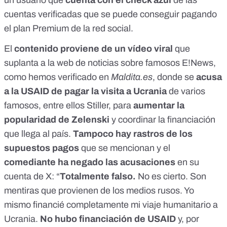
un usuario que
cuenta con el
check azul
de las
cuentas verificadas
que se puede conseguir pagando
el plan Premium de la red social.
El
contenido proviene de un vídeo viral
que
suplanta a la web de noticias sobre famosos E!News,
como
hemos verificado en
Maldita.es
, donde se
acusa
a la USAID de pagar la visita a Ucrania
de varios
famosos, entre ellos Stiller, para
aumentar la
popularidad de Zelenski
y coordinar la financiación
que llega al país.
Tampoco hay rastros de los
supuestos pagos
que se mencionan y el
comediante ha negado las acusaciones
en su
cuenta de X
: “
Totalmente falso.
No es cierto. Son
mentiras que provienen de los medios rusos. Yo
mismo financié completamente mi viaje humanitario a
Ucrania.
No hubo financiación de USAID
y, por