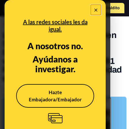
×
Hazte Maldit
o
Abrir menú
A las redes sociales les da
DESINFO
igual.
La desinformación sobre Ben
Stiller y su visita pagada a
A nosotros no.
Ucrania: 16 millones de
Ayúdanos a
visualizaciones y más de 181
investigar.
horas sin nota de la comunidad
en Twitter (X)*
Publicado el
Feb 7, 2025, 11:52:41 AM
Hazte
Actualizado el
Feb 13, 2025, 12:02:00 PM
Embajadora/Embajador