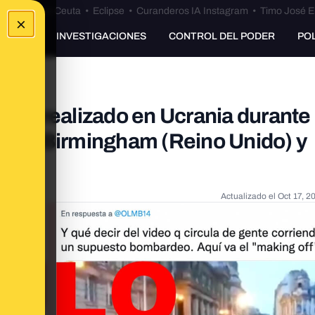
euta
•
Bulos Ceuta
•
Eclipse
•
Curanderos IA Instagram
•
Timo José E
×
UNKING
INVESTIGACIONES
CONTROL DEL PODER
PO
aje" realizado en Ucrania durante 
do en Birmingham (Reino Unido) y
Actualizado el
Oct 17, 2