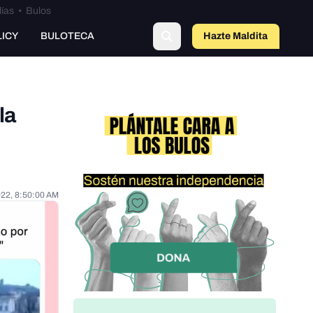
lías
•
Bulos
LICY
BULOTECA
Hazte Maldit
o
la
022, 8:50:00 AM