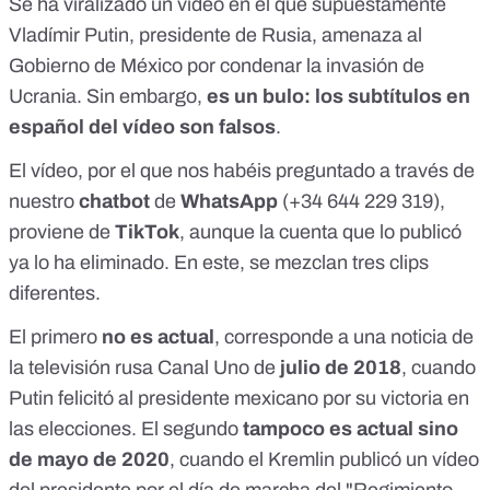
Se ha viralizado un vídeo en el que supuestamente
Vladímir Putin, presidente de Rusia, amenaza al
Gobierno de México por condenar la invasión de
Ucrania. Sin embargo,
es un bulo: los subtítulos en
español del vídeo son falsos
.
El vídeo, por el que nos habéis preguntado a través de
nuestro
chatbot
de
WhatsApp
(+34 644 229 319)
,
proviene de
TikTok
,
aunque la cuenta que lo publicó
ya lo ha eliminado
. En este, se mezclan tres clips
diferentes.
El primero
no es actual
, corresponde a una noticia de
la televisión rusa Canal Uno de
julio de 2018
,
cuando
Putin felicitó al presidente mexicano por su victoria en
las elecciones
. El segundo
tampoco es actual sino
de mayo de 2020
, cuando
el Kremlin publicó un vídeo
del presidente
por el día de marcha del "Regimiento