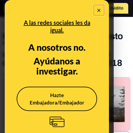
×
Hazte Maldit
o
Abrir menú
A las redes sociales les da
DESINFO
igual.
No, este vídeo de un supuesto
"ataque ruso a la defensa
A nosotros no.
ucraniana" no es actual: se
Ayúdanos a
mueve desde, al menos, 2018
investigar.
Publicado el
Feb 27, 2022, 2:05:24 PM
Hazte
Embajadora/Embajador