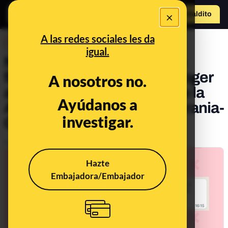
×
Hazte Maldit
o
Abrir menú
A las redes sociales les da
DESINFO
igual.
No, este mensaje que pide
familias interesadas en acoger
A nosotros no.
a niños de Ucrania no es de la
Ayúdanos a
Asociación de niños de Ucrania-
investigar.
Castellón (Aniukcas)
Publicado el
Mar 4, 2022, 5:40:00 PM
Hazte
Embajadora/Embajador