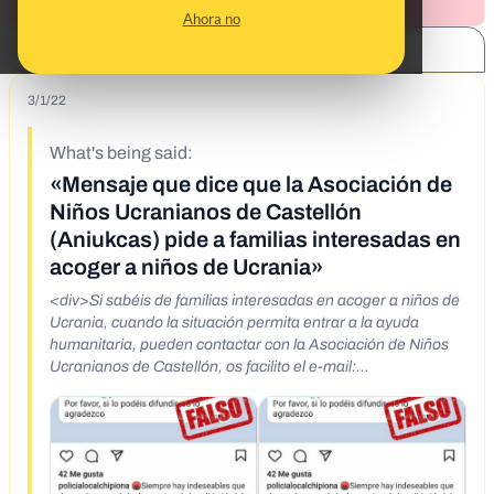
Ahora no
SHARE:
3/1/22
What's being said:
«Mensaje que dice que la Asociación de
Niños Ucranianos de Castellón
(Aniukcas) pide a familias interesadas en
acoger a niños de Ucrania»
<div>Si sabéis de familias interesadas en acoger a niños de
Ucrania, cuando la situación permita entrar a la ayuda
humanitaria, pueden contactar con la Asociación de Niños
Ucranianos de Castellón, os facilito el e-mail:
aniukcas@yahoo.es
Por favor, si lo podéis difundir, os lo
agradezco</div> Si sabéis de familias interesadas en
acoger a niños de Ucrania, cuando la situación permita
entrar a la ayuda humanitaria, pueden contactar con la
Asociación de Niños Ucranianos de Castellón, os facilito el