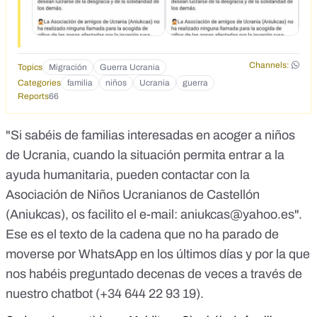
e-mail:
aniukcas@yahoo.es
Por favor, si lo podéis difundir,
os lo agradezco
Channels:
Topics
Migración
Guerra Ucrania
Categories
familia
niños
Ucrania
guerra
Reports
66
"Si sabéis de familias interesadas en acoger a niños
de Ucrania, cuando la situación permita entrar a la
ayuda humanitaria, pueden contactar con la
Asociación de Niños Ucranianos de Castellón
(Aniukcas), os facilito el e-mail:
aniukcas@yahoo.es
".
Ese es el texto de la cadena que no ha parado de
moverse por WhatsApp en los últimos días y por la que
nos habéis preguntado decenas de veces a través de
nuestro chatbot (
+34 644 22 93 19
).