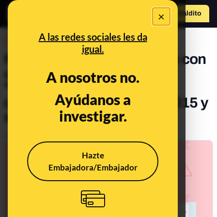
×
Hazte Maldit
o
Abrir menú
A las redes sociales les da
DESINFO
igual.
No, este vídeo de un coche con
una bandera blanca y el
A nosotros no.
"Santísimo" no es actual:
Ayúdanos a
circula desde, al menos, 2015 y
investigar.
se trata de un funeral
Publicado el
Mar 7, 2022, 4:20:21 PM
Hazte
Embajadora/Embajador