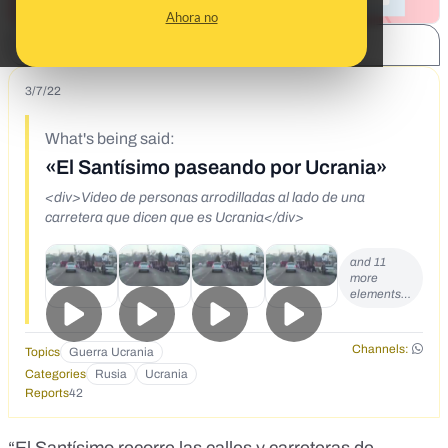
Ahora no
SHARE:
3/7/22
What's being said:
«El Santísimo paseando por Ucrania»
<div>Video de personas arrodilladas al lado de una
carretera que dicen que es Ucrania</div>
and 11
more
elements…
Channels:
Topics
Guerra Ucrania
Categories
Rusia
Ucrania
Reports
42