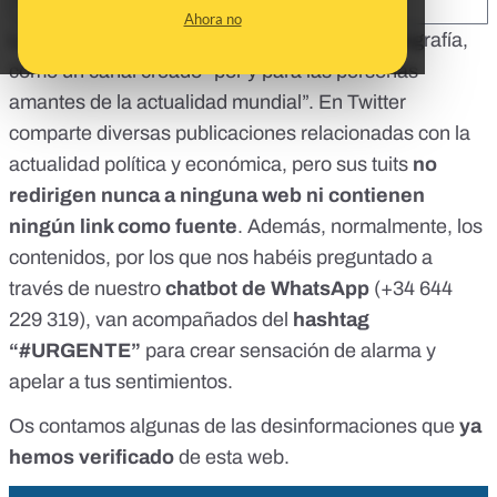
SHARE:
Ahora no
La web El Puntual 24H
se define, según su biografía,
como un canal creado “por y para las personas
amantes de la actualidad mundial”.
En Twitter
comparte diversas publicaciones relacionadas con la
actualidad política y económica, pero sus tuits
no
redirigen nunca a ninguna web ni contienen
ningún link como fuente
. Además, normalmente, los
contenidos, por los que nos habéis preguntado a
través de
nuestro
chatbot de WhatsApp
(+34 644
229 319)
, van acompañados del
hashtag
“#URGENTE”
para crear sensación de alarma y
apelar a tus sentimientos.
Os contamos algunas de las desinformaciones que
ya
hemos verificado
de esta web.