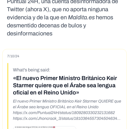
Puntual 24H, una cuenta desinformadora de
Twitter (ahora X), que no aporta ninguna
evidencia y de la que en
Maldita.es
hemos
desmentido decenas de bulos y
desinformaciones
7/10/24
What's being said:
«El nuevo Primer Ministro Británico Keir
Starmer quiere que el Árabe sea lengua
oficial en el Reino Unido»
El nuevo Primer Ministro Británico Keir Starmer QUIERE que
el Árabe sea lengua OFICIAL en el Reino Unido
https://x.com/Puntual24H/status/1809280330232131682
https://x.com/Jhoncrack_3/status/1810364557304504634
¿Es cierto que el nuevo primer ministro de Reino Unido