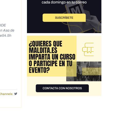
PIDE
1n Asa de
ne54.5h
Channels: