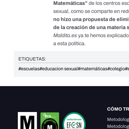
Matemáticas”
de los centros es
sexual, como se comparte en rede
no hizo una propuesta de elim
de la creación de una materia
Maldita.es
ya te hemos explicad
a esta política
.
ETIQUETAS:
#escuelas
#educacion sexual
#matemáticas
#colegio
#
CÓMO T
Metodolog
Metodolog