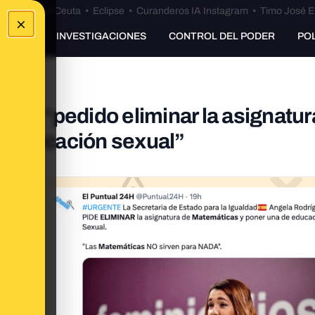
euta
•
Bulos Ceuta
•
Eclipse
•
Curanderos IA Instagram
•
Timo José E
×
UNKING
INVESTIGACIONES
CONTROL DEL PODER
PO
 ha “pedido eliminar la asignatur
e educación sexual”