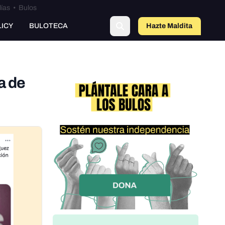
lías
•
Bulos
o
LICY
BULOTECA
Hazte Maldit
a
a de