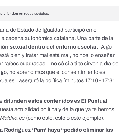
e difunden en redes sociales.
taria de Estado de Igualdad
participó en el
la cadena autonómica catalana. Una parte de la
ión sexual dentro del entorno escolar
. “Algo
está bien y tratar mal está mal, no nos lo enseñan
 raíces cuadradas… no sé si a ti te sirven a día de
rgo, no aprendimos que el consentimiento es
uales”, aseguró la política [minutos
17:16 - 17:31
ue
difunden estos contenidos
es
El Puntual
uesta actualidad política y de la que
ya te hemos
n
Maldita.es
(como
este
,
este
o
este
ejemplo).
a Rodríguez ‘Pam’ haya “pedido eliminar las