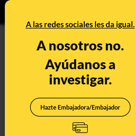
Especial C
DESINFO
PREB
A las redes sociales les da igual.
DESINFO
A nosotros no.
No, Ángela Rodríguez ‘Pam’ no
matemáticas” y “poner una d
Ayúdanos a
investigar.
Publicado el
Mar 30, 2023, 1:36:41 PM
Hazte Embajadora/Embajador