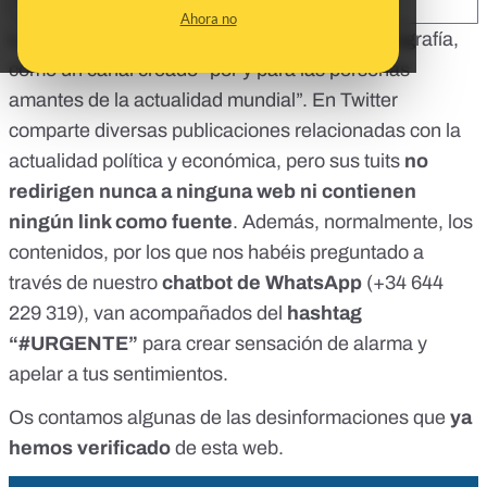
SHARE:
Ahora no
La web El Puntual 24H
se define, según su biografía,
como un canal creado “por y para las personas
amantes de la actualidad mundial”.
En Twitter
comparte diversas publicaciones relacionadas con la
actualidad política y económica, pero sus tuits
no
redirigen nunca a ninguna web ni contienen
ningún link como fuente
. Además, normalmente, los
contenidos, por los que nos habéis preguntado a
través de
nuestro
chatbot de WhatsApp
(+34 644
229 319)
, van acompañados del
hashtag
“#URGENTE”
para crear sensación de alarma y
apelar a tus sentimientos.
Os contamos algunas de las desinformaciones que
ya
hemos verificado
de esta web.