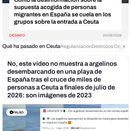
supuesta acogida de personas
migrantes en España se cuela en los
grupos sobre la entrada a Ceuta
DESINFO
04/08/2026
Qué ha pasado en Ceuta
›
Regularización
Destrozos Ceuta
C
No, este vídeo no muestra a argelinos
desembarcando en una playa de
España tras el cruce de miles de
personas a Ceuta a finales de julio de
2026: son imágenes de 2023
FALSO