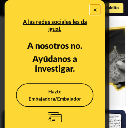
×
Hazte Maldit
a
Abrir menú
A las redes sociales les da
igual.
A nosotros no.
Especial: La entrada a
Ayúdanos a
Ceuta, hecho a hecho y
bulo a bulo
investigar.
DESINFO
07/08/2026
Hazte
Embajadora/Embajador