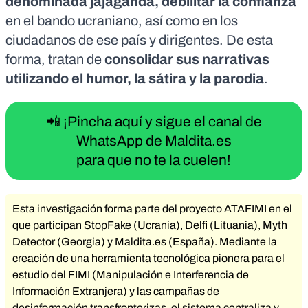
denominada jajaganda
, debilitar la confianza
en el bando ucraniano, así como en los
ciudadanos de ese país y dirigentes. De esta
forma, tratan de
consolidar sus narrativas
utilizando el humor, la sátira y la parodia
.
📲 ¡Pincha aquí y sigue el canal de
WhatsApp de Maldita.es
para que no te la cuelen!
Esta investigación forma parte del proyecto
ATAFIMI
en el
que participan
StopFake
(Ucrania),
Delfi
(Lituania),
Myth
Detector
(Georgia) y
Maldita.es
(España). Mediante la
creación de una herramienta tecnológica pionera para el
estudio del FIMI (Manipulación e Interferencia de
Información Extranjera) y las campañas de
desinformación transfronterizas, el sistema centraliza y