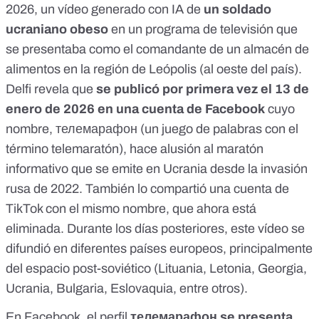
2026, un vídeo generado con IA de
un soldado
ucraniano obeso
en un programa de televisión
que
se presentaba como el comandante de un almacén de
alimentos en la región de Leópolis (al oeste del país).
Delfi revela que
se publicó por primera vez el 13 de
enero de 2026 en
una cuenta de Facebook
cuyo
nombre, телемарафон (un juego de palabras con el
término telemaratón), hace alusión al
maratón
informativo que se emite en Ucrania desde la invasión
rusa de 2022. También lo compartió una cuenta de
TikTok con el mismo nombre, que ahora está
eliminada. Durante los días posteriores, este vídeo se
difundió en diferentes países europeos, principalmente
del espacio post-soviético (
Lituania
,
Letonia
,
Georgia
,
Ucrania
,
Bulgaria
,
Eslovaquia
, entre
otros
).
En Facebook, el perfil
телемарафон se presenta