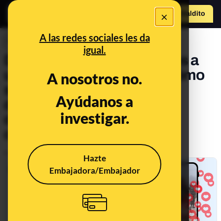
×
Hazte Maldit
o
Abrir menú
A las redes sociales les da
INVESTIGACIONES
igual.
De voluntarios arrepentidos a
un batallón rindiéndose: cómo
A nosotros no.
se está usando la IA para
Ayúdanos a
difundir narrativas
investigar.
desinformadoras sobre
combatientes en Ucrania
Publicado el
Dec 4, 2025, 12:28:59 PM
Hazte
Embajadora/Embajador