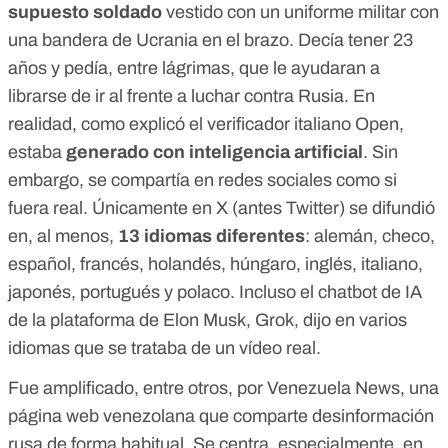
supuesto soldado
vestido con un uniforme militar con
una bandera de Ucrania en el brazo. Decía tener 23
años y pedía, entre lágrimas, que le ayudaran a
librarse de ir al frente a luchar contra Rusia.
En
realidad, como explicó el verificador italiano
Open
,
estaba
generado con inteligencia artificial
. Sin
embargo, se compartía en redes sociales como si
fuera real. Únicamente en
X (antes Twitter)
se difundió
en, al menos,
13 idiomas
diferentes
: alemán, checo,
español, francés, holandés, húngaro, inglés, italiano,
japonés, portugués y polaco. Incluso el chatbot de IA
de la plataforma de Elon Musk,
Grok, dijo en varios
idiomas que se trataba de un vídeo real
.
Fue amplificado, entre otros, por
Venezuela News
, una
página web venezolana que
comparte desinformación
rusa
de forma habitual. Se centra, especialmente, en