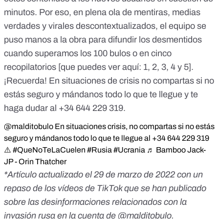
minutos. Por eso, en plena ola de mentiras, medias
verdades y virales descontextualizados, el equipo se
puso manos a la obra para
difundir los desmentidos
cuando
superamos los 100 bulos
o en cinco
recopilatorios [que puedes ver aquí:
1
,
2
,
3
,
4
y
5
].
¡Recuerda! En situaciones de crisis no compartas si no
estás seguro y mándanos todo lo que te llegue y te
haga dudar al +34 644 229 319.
@malditobulo
En situaciones crisis, no compartas si no estás
seguro y mándanos todo lo que te llegue al +34 644 229 319
⚠️
#QueNoTeLaCuelen
#Rusia
#Ucrania
♬ Bamboo Jack-
JP - Orin Thatcher
*Artículo actualizado el 29 de marzo de 2022 con un
repaso de los vídeos de TikTok que se han publicado
sobre las desinformaciones relacionados con la
invasión rusa en la cuenta de
@malditobulo
.