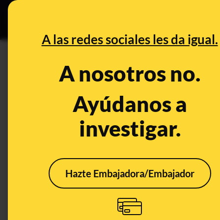
Grupos Ceuta
•
DESINFO
PREB
A las redes sociales les da igual.
DESINFO
A nosotros no.
No, este vídeo no es de la ex
petroquímicos en Tarragona: c
Ayúdanos a
Tianjin (China)
investigar.
Publicado el
Jan 14, 2020, 8:28:35 PM
Hazte Embajadora/Embajador