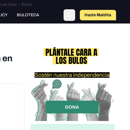
osé Elías
•
Bulos
LICY
BULOTECA
Hazte Maldit
a
n en