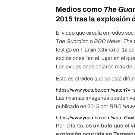
Medios como
The Guar
2015 tras la explosión 
El vídeo que circula en redes soc
The Guardian
o
BBC News
.
The 
testigo en Tianjin (China) el 12 
explosiones "en el lugar en el q
Las
explosiones
dejaron más de 
Este es el vídeo que se está difu
https://www.youtube.com/watch?v
Las mismas imágenes pueden vers
publicado en 2015 por
BBC New
https://www.youtube.com/watch?v
Por lo tanto,
es un bulo que el v
explosión ocurrida en Tarrago