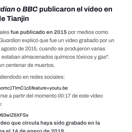
dian
o
BBC
publicaron el vídeo en
de Tianjin
iales
fue publicado en 2015
por medios como
Guardian
explicó que fue un vídeo grabado por un
de agosto de 2015, cuando se produjeron varias
ue estaban almacenados químicos tóxicos y gas".
un centenar de muertos.
ndiendodo en redes sociales:
=somc1TImC1c&feature=youtu.be
e a partir del momento 00:17 de este vídeo
s
:
=993wlZ6XFSs
ídeo que circula haya sido grabado en la
na el 14 de enero de 2019.