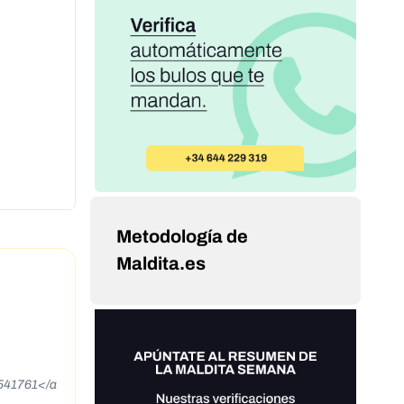
Metodología de
Maldita.es
1541761</a