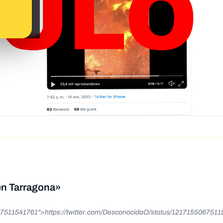
en Tarragona»
067511541761">https://twitter.com/DesconocidaO/status/121715506751