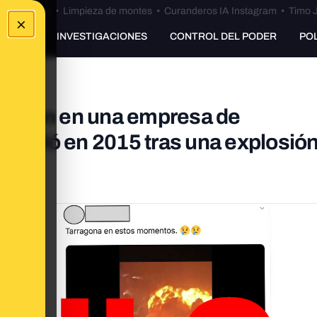
Bulos Ceuta
•
Limpieza de montes
•
Curanderos IA Instagram
•
Timo J
×
UNKING
INVESTIGACIONES
CONTROL DEL PODER
PO
plosión en una empresa de
irculó en 2015 tras una explosió