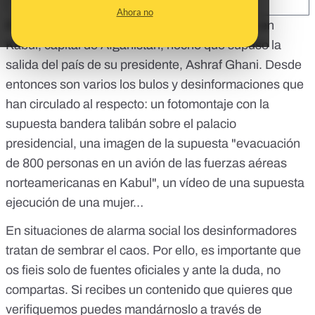
SHARE:
Ahora no
El pasado 15 de agosto los talibanes entraron en
Kabul, capital de Afganistán, hecho que supuso la
salida del país de su presidente, Ashraf Ghani. Desde
entonces son varios los bulos y desinformaciones que
han circulado al respecto: un fotomontaje con la
supuesta bandera talibán sobre el palacio
presidencial, una imagen de la supuesta "evacuación
de 800 personas en un avión de las fuerzas aéreas
norteamericanas en Kabul", un vídeo de una supuesta
ejecución de una mujer…
En situaciones de alarma social los desinformadores
tratan de sembrar el caos. Por ello, es importante que
os fieis
solo de fuentes oficiales y ante la duda, no
compartas
. Si recibes un contenido que quieres que
verifiquemos puedes mandárnoslo a través de