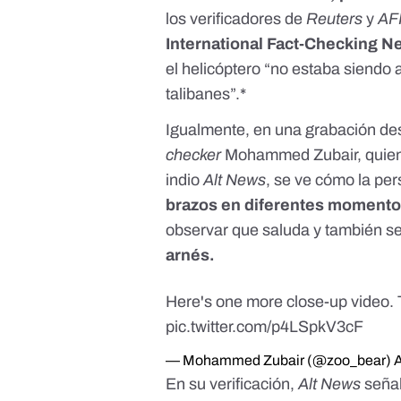
los verificadores de
Reuters
y
AF
International Fact-Checking N
el helicóptero “no estaba siendo 
talibanes”.*
Igualmente, en una grabación d
checker
Mohammed Zubair
, quie
indio
Alt News
, se ve cómo la pe
brazos en diferentes moment
observar que saluda y también s
arnés.
Here's one more close-up video.
pic.twitter.com/p4LSpkV3cF
— Mohammed Zubair (@zoo_bear)
En su verificación,
Alt News
señal