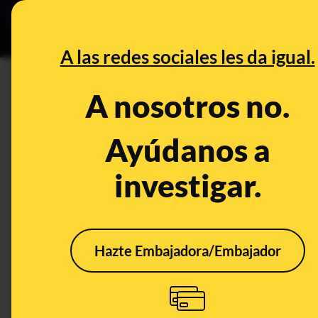
Especial C
DESINFO
PREB
A las redes sociales les da igual.
DESINFO
A nosotros no.
No, este hombre que cuelga d
un talibán intentando colgar 
Ayúdanos a
investigar.
Publicado el
Sep 13, 2021, 6:36:47 PM
Hazte Embajadora/Embajador