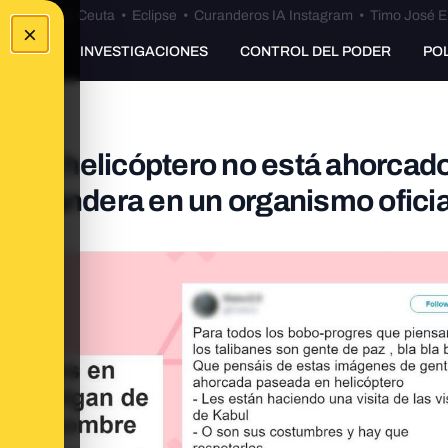
euta
•
Bulos Ceuta
•
Eclipse
•
Curanderos IA Instagram
•
Timo José E
×
UNKING
INVESTIGACIONES
CONTROL DEL PODER
PO
e un helicóptero no está ahorcado
una bandera en un organismo oficia