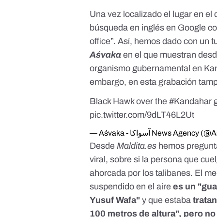
Una vez localizado el lugar en el
búsqueda en inglés en Google co
office”. Así, hemos dado con un
t
Aśvaka
en el que muestran des
organismo gubernamental en Kand
embargo, en esta grabación tampo
Black Hawk over the
#Kandahar
g
pic.twitter.com/9dLT46L2Ut
— Aśvaka - آسواکا News Ag
Desde
Maldita.es
hemos pregunt
viral, sobre si la persona que cue
ahorcada por los talibanes. El m
suspendido en el aire
es un "gua
Yusuf Wafa"
y que estaba
trata
100 metros de altura", pero no