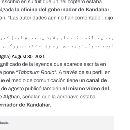
 escribió en su tuit que un helicóptero estaba
olgada
la oficina del gobernador de Kandahar
,
tán. “Las autoridades aún no han comentado”, dijo
یوه چورلکه د کندهار ولایت پر مقام لیدل کیږي
h
اوسه مسولینو په دې اړه وضاحت نه دی ورکړی.
Afgha)
August 30, 2021
ignificado de la leyenda que aparece escrita en
e pone “
Tabasum Radio
”. A través de su
perfil en
e el medio de comunicación tiene un
canal de
0 de agosto publicó también
el mismo vídeo del
t de Afghan, señalan que la aeronave estaba
bernador de Kandahar.
Radio
.