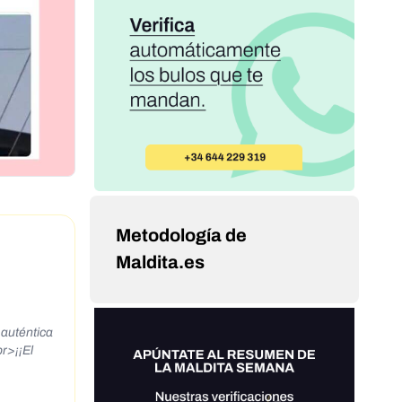
Metodología de
Maldita.es
 auténtica
r>¡¡El