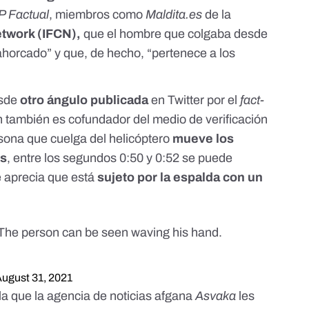
P Factual
, miembros como
Maldita.es
de la
etwork
(IFCN),
que el hombre que colgaba desde
ahorcado” y que, de hecho, “pertenece a los
esde
otro ángulo publicada
en Twitter por el
fact-
n también es cofundador del medio de verificación
rsona que cuelga del helicóptero
mueve los
os
, entre los segundos 0:50 y 0:52 se puede
e aprecia que está
sujeto por la espalda con un
 The person can be seen waving his hand.
August 31, 2021
a que la agencia de noticias afgana
Asvaka
les