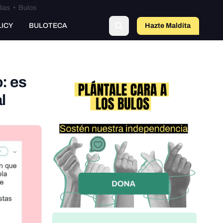
lías
•
Bulos
LICY
BULOTECA
Hazte Maldit
o
: es
l