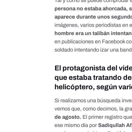
Tal y como se puede comprobar e
persona no estaba ahorcada, s
aparece durante unos segund
imágenes, varios periodistas en
hombre era un talibán intentan
en publicaciones en Facebook co
soldado intentando izar una band
El protagonista del víd
que estaba tratando de
helicóptero, según var
Si realizamos una búsqueda inver
vemos que, como decimos, la gr
de agosto.
El primer registro q
ese mismo día
por
Sadiqullah A