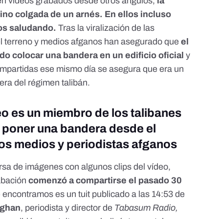
n vídeos grabados desde otros ángulos,
la
ino colgada de un arnés. En ellos incluso
os saludando.
Tras la viralización de las
 el terreno y medios afganos han asegurado que
el
do colocar una bandera en un edificio oficial
y
mpartidas ese mismo día se asegura que era un
era del régimen talibán.
eo es un miembro de los talibanes
 poner una bandera desde el
ios medios y periodistas afganos
sa de imágenes con algunos clips del vídeo,
abación
comenzó a compartirse el pasado 30
ue encontramos es
un tuit publicado a las 14:53 de
fghan
, periodista y director de
Tabasum Radio,