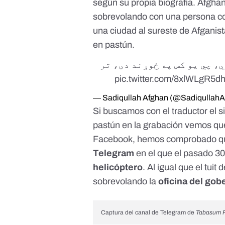
según su propia biografía. Afghan
sobrevolando con una persona c
una ciudad al sureste de Afganis
en pastún.
، چي یو کس په ځوړند دی، تر
pic.twitter.com/8xlWLgR5d
— Sadiqullah Afghan (@Sadiqullah
Si buscamos con el traductor el s
pastún en la grabación vemos qu
Facebook
, hemos comprobado qu
Telegram
en el que el pasado 3
helicóptero
. Al igual que el tui
sobrevolando la
oficina del go
Captura del canal de Telegram de
Tabasum 