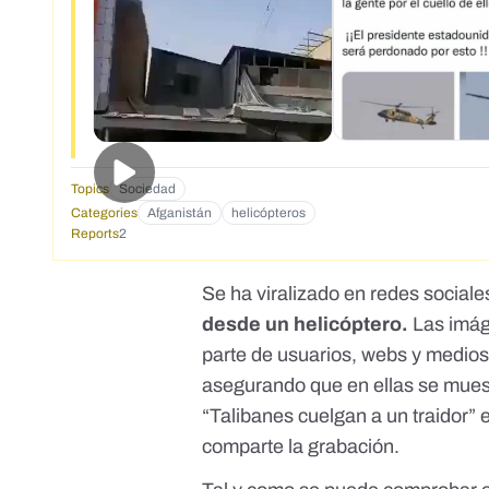
Topics
Sociedad
Categories
Afganistán
helicópteros
Reports
2
Se ha viralizado en redes sociale
desde un helicóptero.
Las imág
parte de
usuarios
,
webs
y medios
asegurando que en ellas se muest
“
Talibanes cuelgan a un traidor
” 
comparte la grabación.