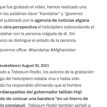
 que fue grabado el vídeo, hemos realizado una
n las palabras clave “Kandahar” y “governor
uit publicado por la
agencia de noticias afgana
de
otra perspectiva
el helicóptero sobrevolando el
ahar con la persona colgada de él. Sin
co se distingue el estado de la persona.
overnor office.
#Kandahar
#Afghanistan
ency (@AsvakaNews)
August 30, 2021
ado a
Tabasum Radio
, los autores de la grabación
lga del helicóptero estaba viva o había sido
edio ha respondido afirmando que el hombre
rdaespaldas del gobernador talibán Haji
ndo de colocar una bandera "en un hierro de
 lo consiguió
.
Tabasum Radio
también señaló a