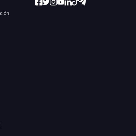
ación
l