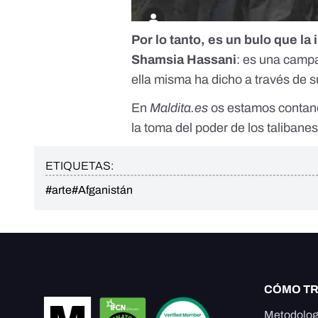
Por lo tanto, es un bulo que la
Shamsia Hassani
: es una campa
ella misma ha dicho a través de s
En
Maldita.es
os estamos conta
la toma del poder de los talibane
ETIQUETAS:
#arte
#Afganistán
CÓMO T
Metodolog