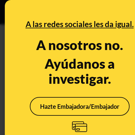
Grupos Ceuta
•
DESINFO
PREB
A las redes sociales les da igual.
DESINFO
A nosotros no.
No, esta foto no es una obra r
Hassani: la imagen original f
Ayúdanos a
investigar.
Publicado el
Sep 13, 2021, 2:10:26 PM
Hazte Embajadora/Embajador