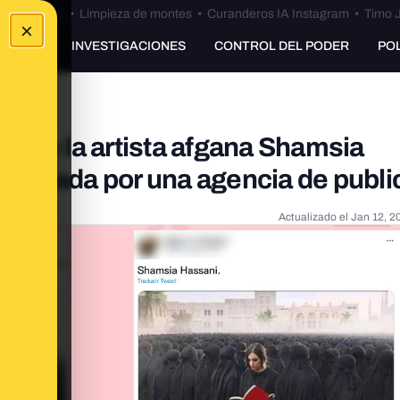
Bulos Ceuta
•
Limpieza de montes
•
Curanderos IA Instagram
•
Timo J
×
UNKING
INVESTIGACIONES
CONTROL DEL PODER
PO
eal de la artista afgana Shamsia
ue creada por una agencia de publi
Actualizado el
Jan 12, 2