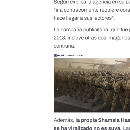
Según explica la agencia
en su p
"ir a contracorriente requiere cora
hace llegar a sus lectores".
La campaña publicitaria, que
fue
2018
, incluye otras dos imágenes
contraria.
Además,
la propia Shamsia Ha
se ha viralizado no es suya.
Las