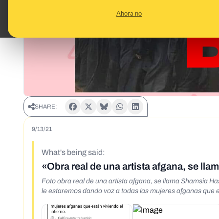
Ahora no
SHARE:
9/13/21
What's being said:
«Obra real de una artista afgana, se ll
Foto obra real de una artista afgana, se llama Shamsia Has
le estaremos dando voz a todas las mujeres afganas que es