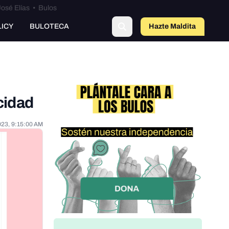
osé Elías
•
Bulos
o
LICY
BULOTECA
Hazte Maldit
a
cidad
023, 9:15:00 AM