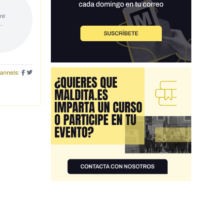
re
…
annels: