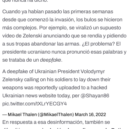
que nunca ha dicho.
Cuando ya habían pasado las primeras semanas
desde que comenzó la invasión, los bulos se hicieron
más complejos. Por ejemplo, se viralizó un supuesto
vídeo de Zelenski anunciando que se rendía y pidiendo
a sus tropas abandonar las armas. ¿El problema?
El
presidente ucraniano nunca pronunció esas palabras
y
se trataba de un
deepfake
.
A deepfake of Ukrainian President Volodymyr
Zelensky calling on his soldiers to lay down their
weapons was reportedly uploaded to a hacked
Ukrainian news website today, per
@Shayan86
pic.twitter.com/tXLrYECGY4
— Mikael Thalen (@MikaelThalen)
March 16, 2022
En respuesta a esa desinformación, también se