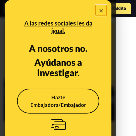
×
o
Hazte Maldit
a
Abrir menú
A las redes sociales les da
igual.
A nosotros no.
Ayúdanos a
investigar.
Hazte
Embajadora/Embajador