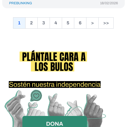
PREBUNKING
18/02/2026
1
2
3
4
5
6
>
>>