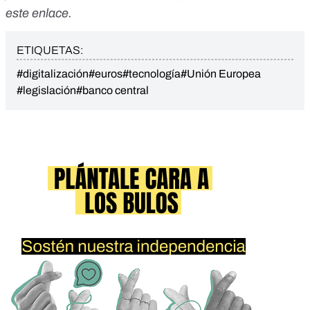
este enlace
.
ETIQUETAS:
#digitalización
#euros
#tecnología
#Unión Europea
#legislación
#banco central