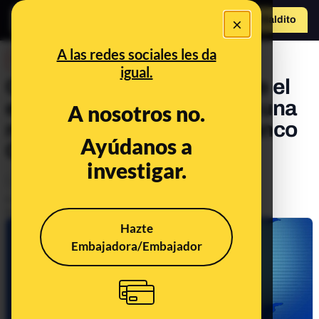
×
Hazte Maldit
o
Abrir menú
A las redes sociales les da
DESINFO
igual.
Qué se sabe y qué no sobre el
euro digital, el proyecto de una
A nosotros no.
moneda electrónica del Banco
Ayúdanos a
Central Europeo
investigar.
Legislación
Tecnología
Publicado el
Nov 23, 2023, 5:05:23 PM
Actualizado el
May 21, 2026, 1:25:00 PM
Hazte
Embajadora/Embajador