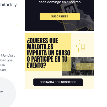
imitado y
o Mundial y
 las
re
…