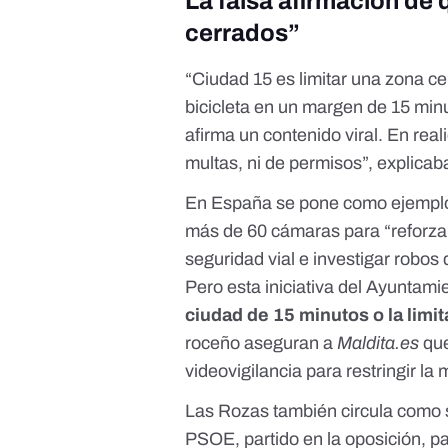
La falsa afirmación de 
cerrados”
“Ciudad 15 es limitar una zona c
bicicleta en un margen de 15 minu
afirma un
contenido viral
.
En real
multas, ni de permisos”, explica
En España se pone como ejemplo
más de 60 cámaras para “reforzar
seguridad vial e investigar robos
Pero esta iniciativa del Ayuntam
ciudad de 15 minutos o la limit
roceño aseguran a
Maldita.es
que
videovigilancia para restringir la 
Las Rozas también circula como 
PSOE
, partido en la oposición, p