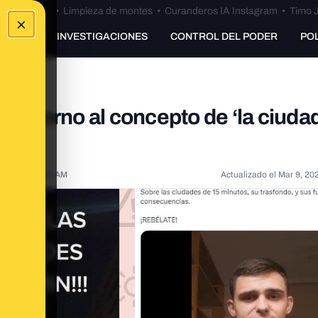
Bulos Ceuta
•
Limpieza de montes
•
Curanderos IA Instagram
•
Timo J
×
UNKING
INVESTIGACIONES
CONTROL DEL PODER
PO
 en torno al concepto de ‘la ciuda
2023, 11:49:30 AM
Actualizado el
Mar 9, 20