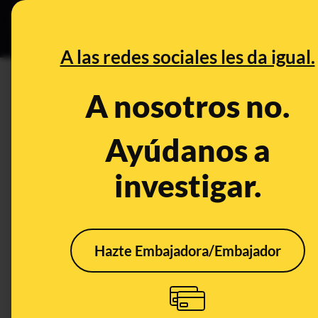
Grupos Ceuta
•
DESINFO
PREB
A las redes sociales les da igual.
PREBUNKING
A nosotros no.
Las narrativas conspiranoicas
15 minutos’
Ayúdanos a
investigar.
Consumo
Publicado el
Feb 27, 
Hazte Embajadora/Embajador