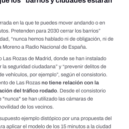
que los “barrios y ciudades estarán
errada en la que te puedes mover andando o en
tos. Pretenden para 2030 cerrar los barrios”
idad, “nunca hemos hablado ni de obligación, ni de
ba Moreno a
Radio Nacional de España
.
 Las Rozas de Madrid, donde se han instalado
 la seguridad ciudadana” y “prevenir delitos de
 de vehículos, por ejemplo”,
según el consistorio
.
iento de Las Rozas
no tiene relación con la
ación del tráfico rodado
. Desde el consistorio
 "nunca" se han utilizado las cámaras de
movilidad de los vecinos.
supuesto ejemplo distópico por una
propuesta del
ara aplicar el modelo de los 15 minutos a la ciudad