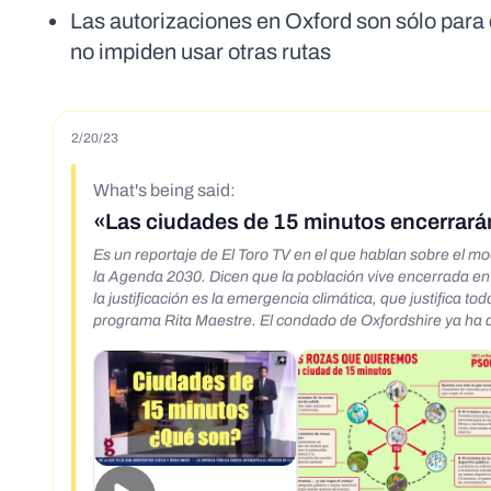
Las autorizaciones en Oxford son sólo para c
no impiden usar otras rutas
2/20/23
What's being said:
«Las ciudades de 15 minutos encerrarán
Es un reportaje de El Toro TV en el que hablan sobre el 
la Agenda 2030. Dicen que la población vive encerrada en barri
la justificación es la emergencia climática, que justifica todo. Hablan del plan del PSOE de Las Rozas de Madrid. También lo lleva e
programa Rita Maestre. El condado de Oxfordshire ya ha 
autoridades para salir de su zona.