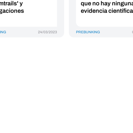
trails' y
que no hay ningun
gaciones
evidencia científica
ING
24/03/2023
PREBUNKING