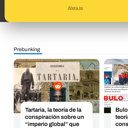
preguntas y respuestas
Ahora no
DESINFO
10/05/2023
Prebunking
Tartaria, la teoría de la
Bulo
conspiración sobre un
teorí
“imperio global” que
cons