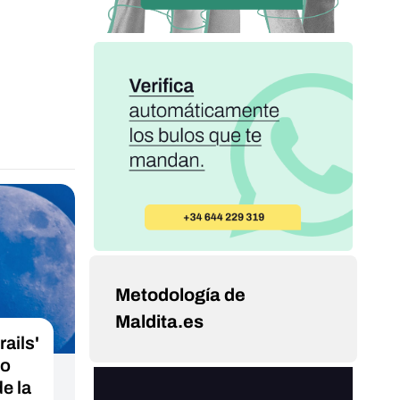
Metodología de
Maldita.es
ails'
do
e la