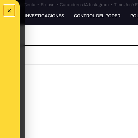
euta
•
Bulos Ceuta
•
Eclipse
•
Curanderos IA Instagram
•
Timo José E
×
UNKING
INVESTIGACIONES
CONTROL DEL PODER
PO