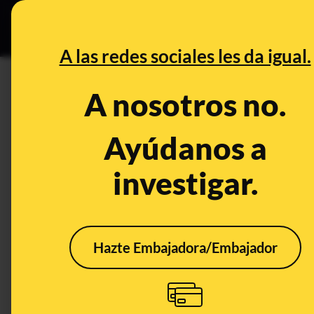
Especial C
DESINFO
PREB
A las redes sociales les da igual.
conspiranoia
A nosotros no.
Desinfo
Ayúdanos a
investigar.
Hazte Embajadora/Embajador
La teoría conspirativa
de los 'chemtrails':