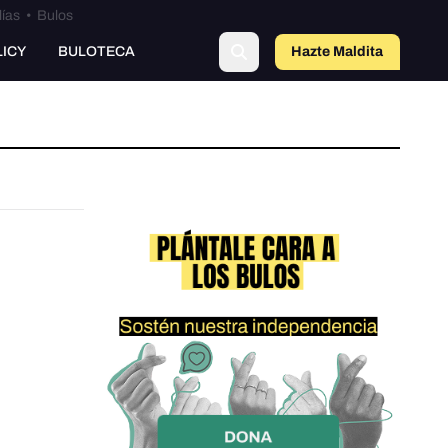
lías
•
Bulos
LICY
BULOTECA
Hazte Maldit
a