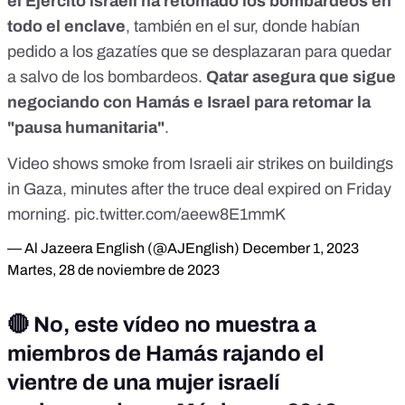
el Ejército israelí ha retomado los bombardeos en
todo el enclave
, también en el sur, donde habían
pedido a los
gazatíes que se desplazaran para quedar
a salvo de los bombardeos
.
Qatar asegura que sigue
negociando con Hamás e Israel para retomar la
"pausa humanitaria"
.
Video shows smoke from Israeli air strikes on buildings
in Gaza, minutes after the truce deal expired on Friday
morning.
pic.twitter.com/aeew8E1mmK
— Al Jazeera English (@AJEnglish)
December 1, 2023
Martes, 28 de noviembre de 2023
🔴
No, este vídeo no muestra a
miembros de Hamás rajando el
vientre de una mujer israelí