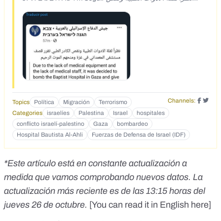
الكادر الطبي تقرر قصف مستشفى المعمداني في غزة ومنحهم
الموت الرحيم Due to the lack of medical equipment and the
lack of medical staff, it was decided to bomb the Baptist
Hospital in Gaza and give them euthanasia death Rate this
translation 22:18.17 oct 23 42,1K Visualizaciones ● 1.730
Republicaciones 152 Citas 2.236 Me gusta :
Channels:
Topics
Política
Migración
Terrorismo
Categories
israelíes
Palestina
Israel
hospitales
conflicto israelí-palestino
Gaza
bombardeo
Hospital Bautista Al-Ahli
Fuerzas de Defensa de Israel (IDF)
*Este artículo está en constante actualización a
medida que vamos comprobando nuevos datos. La
actualización más reciente es de las 13:15 horas del
jueves 26 de octubre.
[You can read it in English here]