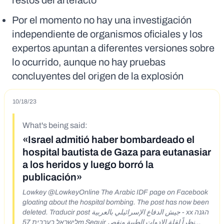
restos del artefacto
Por el momento no hay una investigación
independiente de organismos oficiales y los
expertos apuntan a diferentes versiones sobre
lo ocurrido, aunque no hay pruebas
concluyentes del origen de la explosión
10/18/23
What's being said:
«Israel admitió haber bombardeado el
hospital bautista de Gaza para eutanasiar
a los heridos y luego borró la
publicación»
Lowkey @LowkeyOnline The Arabic IDF page on Facebook
gloating about the hospital bombing. The post has now been
deleted. Traducir post جيش الدفاع الإسرائيلي بالعربية - xx הגנה
לישראל בערבית 57m Seguir نظراً لقلة الادوات الطبية ونقص