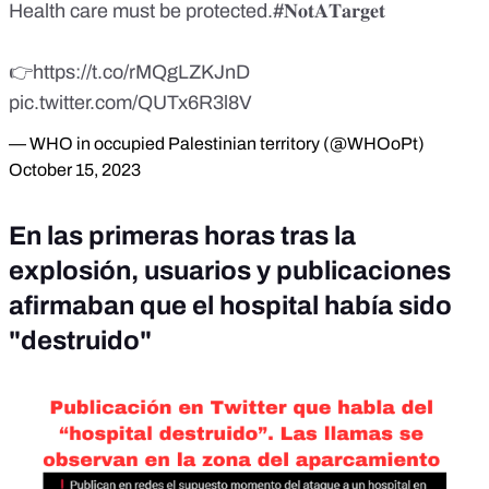
Health care must be protected.
#𝐍𝐨𝐭𝐀𝐓𝐚𝐫𝐠𝐞𝐭
👉
https://t.co/rMQgLZKJnD
pic.twitter.com/QUTx6R3l8V
— WHO in occupied Palestinian territory (@WHOoPt)
October 15, 2023
En las primeras horas tras la
explosión, usuarios y publicaciones
afirmaban que el hospital había sido
"destruido"