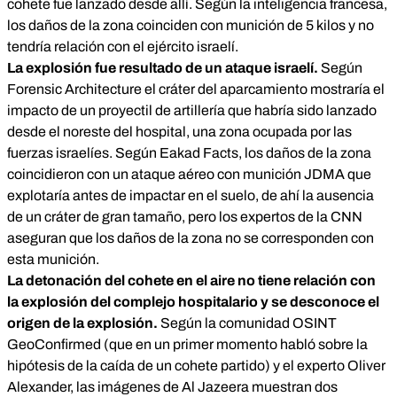
cohete fue lanzado desde allí. Según la inteligencia francesa,
los daños de la zona coinciden con munición de 5 kilos y no
tendría relación con el ejército israelí.
La explosión fue resultado de un ataque israelí.
Según
Forensic Architecture
el cráter del aparcamiento mostraría el
impacto de un proyectil de artillería que habría sido lanzado
desde el noreste del hospital, una zona ocupada por las
fuerzas israelíes. Según
Eakad Facts
, los daños de la zona
coincidieron con un ataque aéreo con munición JDMA que
explotaría antes de impactar en el suelo, de ahí la ausencia
de un cráter de gran tamaño, pero los expertos de la CNN
aseguran que los daños de la zona no se corresponden con
esta munición.
La detonación del cohete en el aire no tiene relación con
la explosión del complejo hospitalario y se desconoce el
origen de la explosión.
Según la comunidad OSINT
GeoConfirmed
(que en un primer momento habló sobre la
hipótesis de la caída de un cohete partido) y el experto
Oliver
Alexander
, las imágenes de Al Jazeera muestran dos