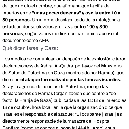
del que no dio el nombre, que afirmaba que la cifra de
muertos es de
"
unas pocas decenas
" y oscila
entre 10 y
50 personas.
Un informe desclasificado de la inteligencia
estadounidense elevó esas cifras a
entre 100 y 300
personas
, según varios medios que han tenido acceso al
documento como AFP.
Qué dicen Israel y Gaza:
Los medios de comunicación después de la explosión
citaron
declaraciones
s de Ashraf Al-Qudra, portavoz del Ministerio
de Salud de Palestina en Gaza (controlado por Hamás), que
dice que
el ataque fue realizado por las fuerzas israelíes.
Alray, la agencia de noticias de Palestina, recoge
las
declaraciones de Hamás
(organización que controla “de
facto” la Franja de Gaza) publicadas a las 11:12 del miércoles
18 de octubre, hora local, en la que la organización dice que
Israel es el responsable del ataque: “El ocupante [Israel] es
directamente responsable de la masacre del Hospital
Baptista [como se conoce al hospital Al-Ahli Arab] y sus