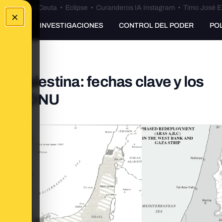
euta
•
Bulos Ceuta
•
Eclipse
•
Curanderos IA Instagram
•
Timo José E
×
UNKING
INVESTIGACIONES
CONTROL DEL PODER
PO
 y Palestina: fechas clave y los
ún la ONU