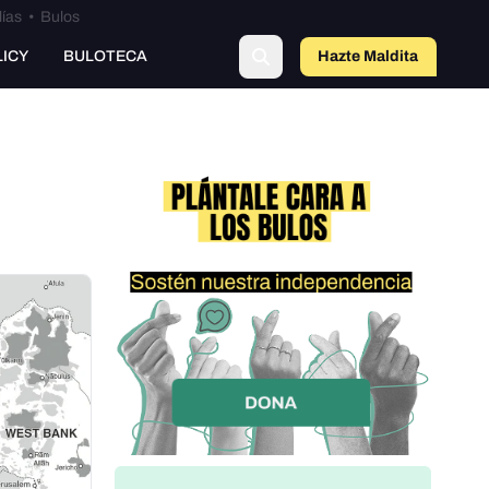
lías
•
Bulos
LICY
BULOTECA
Hazte Maldit
o