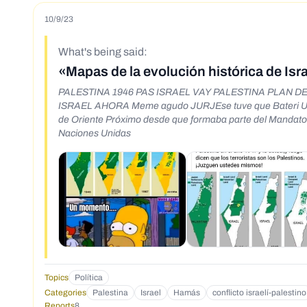
10/9/23
What's being said:
«Mapas de la evolución histórica de Isra
PALESTINA 1946 PAS ISRAEL VAY PALESTINA PLAN DE 
ISRAEL AHORA Meme agudo JURJEse tuve que Bateri UHRI Eso no es Israel defendié
de Oriente Próximo desde que formaba parte del Mandato br
Naciones Unidas
Topics
Política
Categories
Palestina
Israel
Hamás
conflicto israelí-palestino
Reports
8