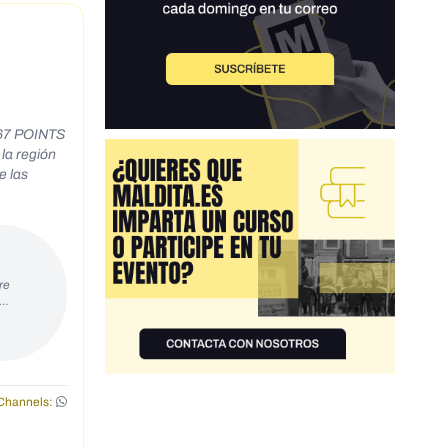
67 POINTS
e las
re
s…
Channels: