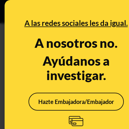
Especial C
DESINFO
PREB
A las redes sociales les da igual.
PREBUNKING
A nosotros no.
Los mapas históricos de Israel
movimientos fronterizos seg
Ayúdanos a
investigar.
Publicado el
Oct 10, 2023, 5:40:35 PM
Hazte Embajadora/Embajador