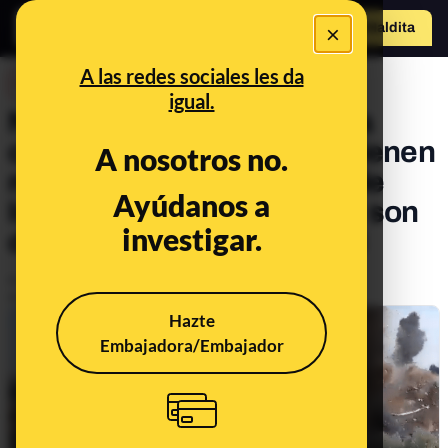
×
Hazte Maldit
o
Abrir menú
A las redes sociales les da
DESINFO
igual.
No, estas imágenes de una
casa siendo destruida no tienen
A nosotros no.
relación con la respuesta de
Ayúdanos a
Israel al ataque de Hamás: son
investigar.
de al menos mayo de 2023
Publicado el
Oct 9, 2023, 11:42:08 AM
Actualizado el
Oct 9, 2023, 11:43:08 AM
Hazte
Embajadora/Embajador