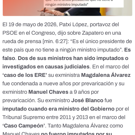
El 19 de mayo de 2026, Patxi López, portavoz del
PSOE en el Congreso, dijo sobre Zapatero en una
rueda de prensa [
min. 6:27
]: “Es el único presidente de
este país que no tiene a ningún ministro imputado”.
Es
falso
.
Dos de sus ministros han sido imputados o
investigados en causas judiciales
. En el marco del
‘caso de los ERE’
su exministra
Magdalena Álvarez
fue condenada a nueve años por prevaricación y su
exministro
Manuel Chaves
a 9 años por
prevaricación. Su exministro
José Blanco
fue
imputado cuando era ministro del Gobierno
por el
Tribunal Supremo entre 2011 y 2013 en el marco del
‘Caso Campeón’
. Tanto Magdalena Álvarez como
Manuel Chaves
no fueron imputados por su