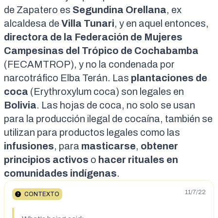
de Zapatero es
Segundina Orellana
, ex
alcaldesa
de
Villa Tunari
, y
en aquel entonces
,
directora de la Federación de Mujeres
Campesinas del Trópico de Cochabamba
(FECAMTROP), y no la
condenada
por
narcotráfico Elba Terán. Las
plantaciones de
coca
(Erythroxylum coca)
son legales
en
Bolivia
. Las
hojas de coca
, no solo se usan
para la
producción ilegal de cocaína
, también se
utilizan
para productos legales como las
infusiones
, para
masticarse
,
obtener
principios activos
o
hacer rituales en
comunidades indígenas
.
11/7/22
CONTEXTO