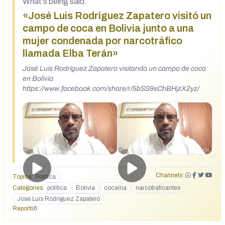
What's being said:
«José Luis Rodríguez Zapatero visitó un
campo de coca en Bolivia junto a una
mujer condenada por narcotráfico
llamada Elba Terán»
José Luis Rodríguez Zapatero visitando un campo de coca
en Bolivia
https://www.facebook.com/share/r/5bSS9sChBHjzX2yz/
Channels:
Topics
Política
Categories
política
Bolivia
cocaína
narcotraficantes
José Luis Rodríguez Zapatero
Reports
6