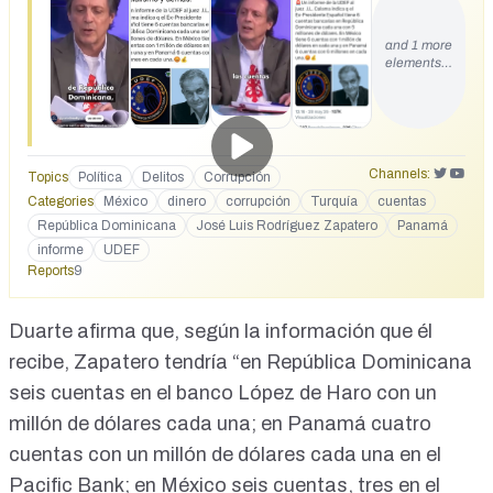
00?s=20 El abogado Eduardo Martín Duarte enumerando a
toda velocidad: "En República Dominicana 6 cuentas con un
and 1 more
millón de dólares, en Panamá 4 cuentas... en México 6
elements…
cuentas...". https://youtube.com/shorts/Il_ZU9VUknk?
is=fke4ubwd250sKqPz
Channels:
Topics
Política
Delitos
Corrupción
Categories
México
dinero
corrupción
Turquía
cuentas
República Dominicana
José Luis Rodríguez Zapatero
Panamá
informe
UDEF
Reports
9
Duarte
afirma que, según la información que él
recibe, Zapatero tendría “en República Dominicana
seis cuentas en el banco López de Haro con un
millón de dólares cada una; en Panamá cuatro
cuentas con un millón de dólares cada una en el
Pacific Bank; en México seis cuentas, tres en el