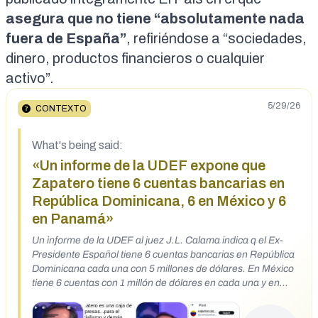
asegura que no tiene “absolutamente nada
fuera de España”
, refiriéndose a “sociedades,
dinero, productos financieros o cualquier
activo”.
5/29/26
CONTEXTO
What's being said:
«Un informe de la UDEF expone que
Zapatero tiene 6 cuentas bancarias en
República Dominicana, 6 en México y 6
en Panamá»
Un informe de la UDEF al juez J.L. Calama indica q el Ex-
Presidente Español tiene 6 cuentas bancarias en República
Dominicana cada una con 5 millones de dólares. En México
tiene 6 cuentas con 1 millón de dólares en cada una y en
Panamá 6 cuentas con 6 millones en cada una.
https://x.com/meridarebelde18/status/20600324153518986