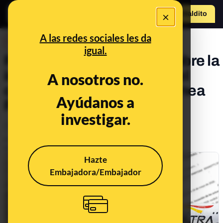
×
Hazte Maldit
o
Abrir menú
A las redes sociales les da
DESINFO
igual.
Preguntas y respuestas sobre la
imputación a Zapatero en el
A nosotros no.
caso del rescate a la aerolínea
Ayúdanos a
Plus Ultra
investigar.
Política
Delitos
Publicado el
May 20, 2026, 5:24:13 PM
Actualizado el
Jun 16, 2026, 11:49:00 AM
Hazte
Embajadora/Embajador