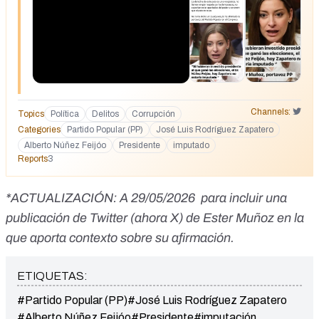
Channels:
Topics
Política
Delitos
Corrupción
Categories
Partido Popular (PP)
José Luis Rodríguez Zapatero
Alberto Núñez Feijóo
Presidente
imputado
Reports
3
*ACTUALIZACIÓN: A 29/05/2026 para incluir una
publicación de Twitter (ahora X) de Ester Muñoz en la
que aporta contexto sobre su afirmación.
ETIQUETAS:
#Partido Popular (PP)
#José Luis Rodríguez Zapatero
#Alberto Núñez Feijóo
#Presidente
#imputación