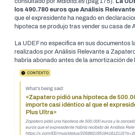
consultado por
Maldita.es
(pág 175).
La UDE
los 490.780 euros que Análisis Relevant
que el expresidente ha negado en declaraci
hipoteca se produjo tras vender su casa de
La UDEF no especifica en sus documentos l
realizados por Análisis Relevante a Zapatero
habría abonado antes de la amortización de 
CONTEXTO
What's being said:
«Zapatero pidió una hipoteca de 500.00
importe casi idéntico al que el expresi
Plus Ultra»
Zapatero pidió una hipoteca de 500.000 euros y la canceló
euros que el expresidente habría recibido de Análisis Rele
https://x.com/EErmua/status/2058621951841612115?s=2