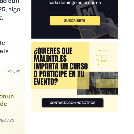
ado con
25
, algo
la
te
e le
5/25/26
on un
 de
 490.780