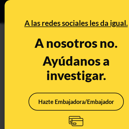
Especial Ce
DESINFO
PREBU
A las redes sociales les da igual.
DESINFO
CONTEXTO
A nosotros no.
Qué sabemos sobre la hipotec
forma anticipada Zapatero tra
Ayúdanos a
cuenta de su mujer
investigar.
Política
Delitos
Corrupción
Hazte Embajadora/Embajador
CONTEXTO