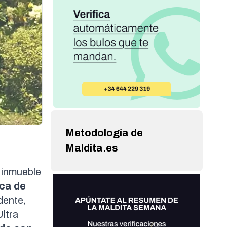
Metodología de
Maldita.es
 inmueble
ca de
dente,
ltra