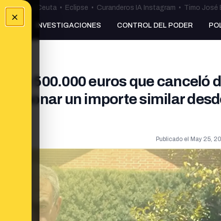
uta
•
Bulos Ceuta
•
Eclipse
•
Curanderos IA Instagram
•
Timo José 
×
NKING
INVESTIGACIONES
CONTROL DEL PODER
PO
a de 500.000 euros que canceló 
s abonar un importe similar desd
Publicado el
May 25, 20