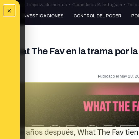
ulos Ceuta
•
Limpieza de montes
•
Curanderos IA Instagram
•
Timo 
×
NKING
INVESTIGACIONES
CONTROL DEL PODER
PO
e What The Fav en la trama por la
ero
Publicado el
May 28, 20