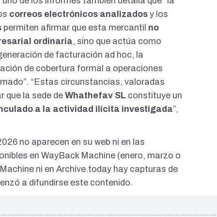
 uno de los informes también detalla que “la
los
correos electrónicos analizados
y los
s
permiten afirmar que esta mercantil
no
esarial ordinaria
, sino que actúa como
generación de facturación ad hoc, la
otación de cobertura formal a operaciones
mado”. “Estas circunstancias, valoradas
r que la sede de
Whathefav SL
constituye un
nculado a la actividad ilícita investigada
”,
2026 no aparecen en su web ni en las
ponibles en WayBack Machine (
enero
,
marzo
o
 Machine ni en
Archive.today
hay capturas de
nzó a difundirse este contenido.