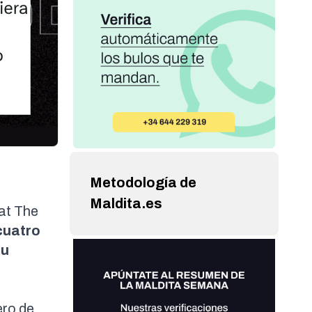
Metodología de
Maldita.es
hat The
cuatro
su
ero de