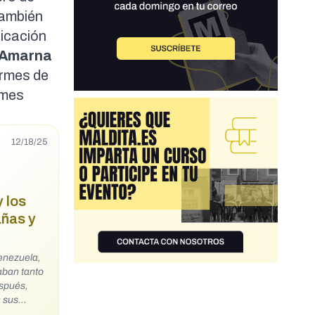
también
licación
 Amarna
ormes de
rmes
12/18/25
y los
añas y
enezuela,
aban tanto
espués,
n sus
enemos