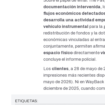
Sobre el papel de What The Fav,
documentación intervenida
, 
flujos económicos detectado
desarrolla una actividad empr
vehículo instrumental
para la 
redistribución de fondos y la d
económicas vinculadas al entra
conjuntamente, permiten afirma
espacio físico
directamente
vi
concluye el informe policial.
Los
clientes
, a 28 de mayo de 
impresiones más recientes dis
mayo de 2026
). Ni en WayBack
diciembre de 2025, cuando come
ETIQUETAS: