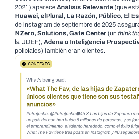
2021
) aparece
Análisis Relevante
(que est
Huawei, elPlural, La Razón, Público, El
de Instagram de
septiembre de 2025
asegura
NZero, Solutions, Gate Center
(un
think t
la UDEF),
Adena o Inteligencia Prospecti
policiales) también eran clientes.
CONTEXTO
What's being said:
«What The Fav, de las hijas de Zapatero
únicos clientes que tiene son sus test
anuncios»
Putrefacha. @Putrefacha⚫4h X Las hijas de Zapatero mont
un país del que han huido 8 millones de personas, y se fo
el emprendimiento, el talento heredado, como el éxito fu
What The Fav tiene tres posts en Instagram y 40 seguidore
testaferros quienes han pagado millones por logos, campa