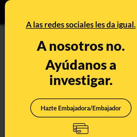
Grupos Ceuta
•
B
DESINFO
PREBU
A las redes sociales les da igual.
DESINFO
CONTEXTO
A nosotros no.
Qué sabemos sobre el papel d
se está investigando a Zapat
Ayúdanos a
investigar.
Política
Corrupción
Empresas
CONTEXTO
Hazte Embajadora/Embajador