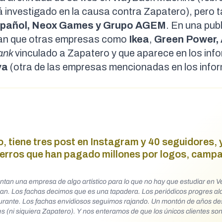
á investigado en la causa contra Zapatero), pero 
 Español, Neox Games y Grupo AGEM
. En una pub
n que otras empresas como
Ikea
,
Green Power,
hank
vinculado a Zapatero y que aparece en los inf
va
(otra de las empresas mencionadas en los info
, tiene tres post en Instagram y 40 seguidores, 
aferros que han pagado millones por logos, camp
an una empresa de algo artístico para lo que no hay que estudiar en V
rran. Los fachas decimos que es una tapadera. Los periódicos progres al
lgurante. Los fachas envidiosos seguimos rajando. Un montón de años d
s (ni siquiera Zapatero). Y nos enteramos de que los únicos clientes so
ñas y anuncios, que nadie ha visto ni nadie verá. Los fachas siempre t