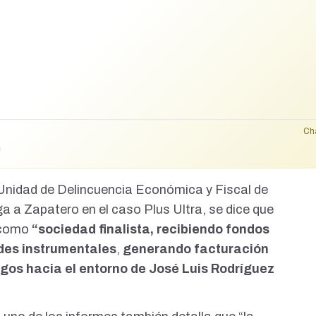
asta que los progres se convenzan de que es saqueo y no progreso.
Ch
 Unidad de Delincuencia Económica y Fiscal de
iga a
Zapatero en el caso Plus Ultra
, se dice que
 como
“sociedad finalista, recibiendo fondos
des instrumentales
,
generando facturación
gos hacia el entorno de José Luis Rodríguez