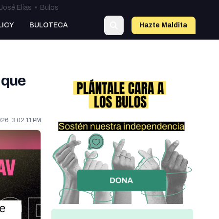
José Elías
•
Bulos
LICY
BULOTECA
Hazte Maldit
a
 que
26, 3:02:11 PM