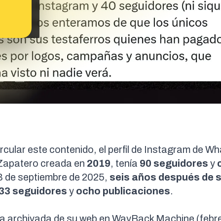
rcular este contenido, el
perfil de Instagram de W
 Zapatero
creada en
2019
, tenía
90 seguidores
y
23 de septiembre de 2025,
seis años después de 
33 seguidores
y
ocho publicaciones
.
gua archivada de su web en WayBack Machine (
febr