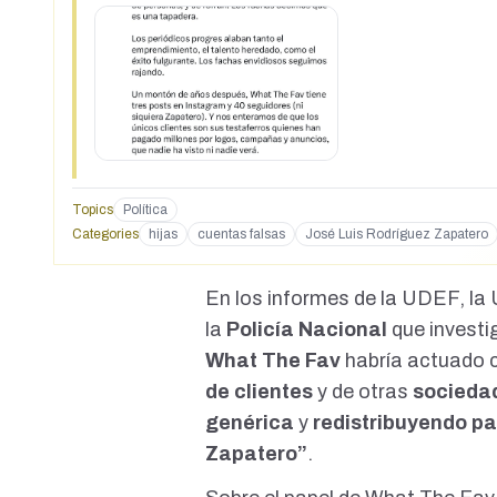
razón, pero tenemos que aguantar que nos roben 7 años h
Topics
Política
Categories
hijas
cuentas falsas
José Luis Rodríguez Zapatero
En los informes de la UDEF, la
la
Policía Nacional
que invest
What The Fav
habría actuado
de clientes
y de otras
socieda
genérica
y
redistribuyendo pa
Zapatero”
.