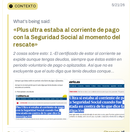
5/21/26
CONTEXTO
What's being said:
«Plus ultra estaba al corriente de pago
con la Seguridad Social al momento del
rescate»
2 cosas sobre esto: 1.-El certificado de estar al corriente se
expide aunque tengas deudas, siempre que éstas estén en
periodo voluntario de pago o aplazadas. Así que no es
excluyente que el auto diga que tenía deudas conque
estuviera al corriente. 2.-Para aplazar una deuda
https://x.com/colmejm/status/2057333649016594924
https://www.eldiario.es/politica/plus-ultra-si-corriente-pago-
seguridad-social-rescatada-dice-
investigacion_1_13237039.html